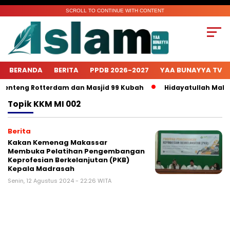
SCROLL TO CONTINUE WITH CONTENT
BERANDA
BERITA
PPDB 2026-2027
YAA BUNAYYA TV
Benteng Rotterdam dan Masjid 99 Kubah
Hidayatullah Makas
Topik
KKM MI 002
Berita
Kakan Kemenag Makassar
Membuka Pelatihan Pengembangan
Keprofesian Berkelanjutan (PKB)
Kepala Madrasah
Senin, 12 Agustus 2024 - 22:26 WITA