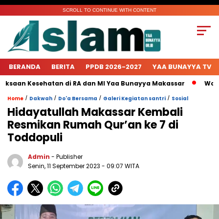
SCROLL TO CONTINUE WITH CONTENT
BERANDA
BERITA
PPDB 2026-2027
YAA BUNAYYA TV
saan Kesehatan di RA dan MI Yaa Bunayya Makassar
Worksh
/
/
/
/
Home
Dakwah
Do'a Bersama
Galeri Kegiatan santri
Sosial
Hidayatullah Makassar Kembali
Resmikan Rumah Qur’an ke 7 di
Toddopuli
Admin
- Publisher
Senin, 11 September 2023 - 09:07 WITA