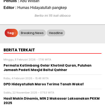
Penulis :
Abu Wildan
Editor :
Humas Hidayatullah pangkep
Berita ini 115 kali dibaca
Tag :
Breaking News
Headline
BERITA TERKAIT
Minggu, 8 Februari 2026 - 17:16 WITA
Permata Katimbang Gelar Khotmil Quran, Puluhan
Jamaah Padati Masjid Baitul Qahhar
Rabu, 4 Februari 2026 - 15:48 WITA
DPD Hidayatullah Maros Terima Tanah Wakaf
Sabtu, 22 November 2025 - 07:53 WITA
Hasil Makin Dinamis, MIN 2 Makassar Laksanakan PKKM
2025