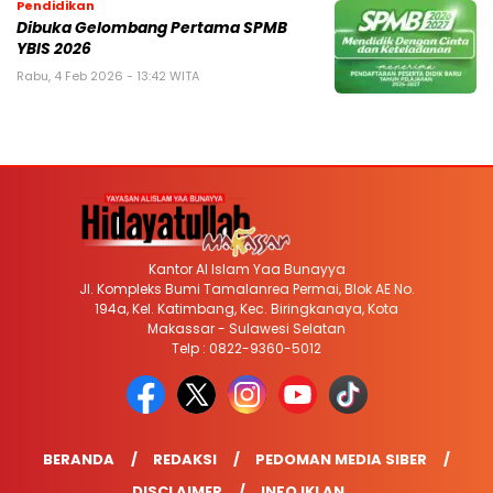
Pendidikan
Dibuka Gelombang Pertama SPMB
YBIS 2026
Rabu, 4 Feb 2026 - 13:42 WITA
Kantor Al Islam Yaa Bunayya
Jl. Kompleks Bumi Tamalanrea Permai, Blok AE No.
194a, Kel. Katimbang, Kec. Biringkanaya, Kota
Makassar - Sulawesi Selatan
Telp : 0822-9360-5012
BERANDA
REDAKSI
PEDOMAN MEDIA SIBER
DISCLAIMER
INFO IKLAN