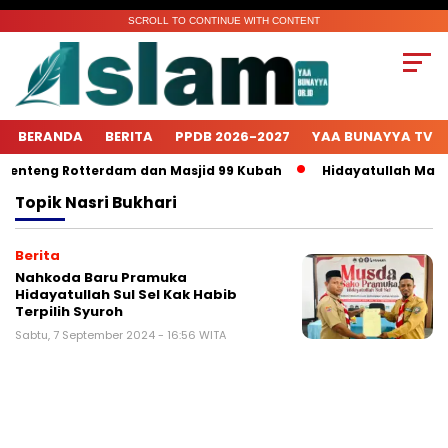
SCROLL TO CONTINUE WITH CONTENT
BERANDA
BERITA
PPDB 2026-2027
YAA BUNAYYA TV
Benteng Rotterdam dan Masjid 99 Kubah
Hidayatullah Makas
Topik
Nasri Bukhari
Berita
Nahkoda Baru Pramuka
Hidayatullah Sul Sel Kak Habib
Terpilih Syuroh
Sabtu, 7 September 2024 - 16:56 WITA