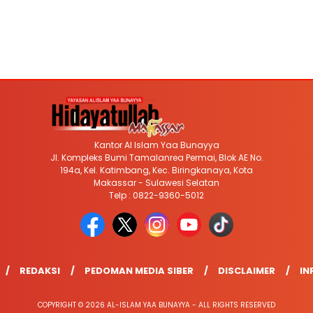
Kantor Al Islam Yaa Bunayya
Jl. Kompleks Bumi Tamalanrea Permai, Blok AE No.
194a, Kel. Katimbang, Kec. Biringkanaya, Kota
Makassar - Sulawesi Selatan
Telp : 0822-9360-5012
REDAKSI
PEDOMAN MEDIA SIBER
DISCLAIMER
IN
COPYRIGHT © 2026 AL-ISLAM YAA BUNAYYA - ALL RIGHTS RESERVED