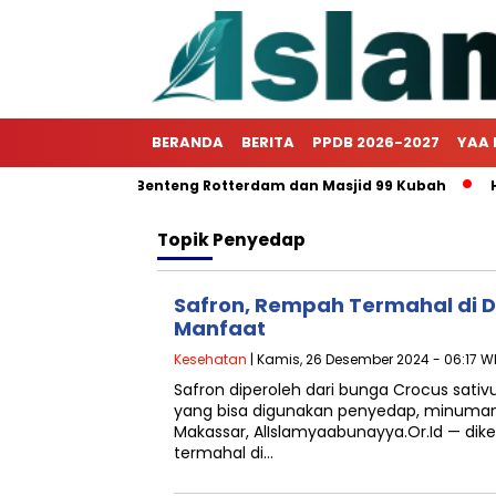
BERANDA
BERITA
PPDB 2026-2027
YAA 
lar Outingclass Benteng Rotterdam dan Masjid 99 Kubah
Hi
Topik
Penyedap
Safron, Rempah Termahal di D
Manfaat
Kesehatan
| Kamis, 26 Desember 2024 - 06:17 W
Safron diperoleh dari bunga Crocus sati
yang bisa digunakan penyedap, minuma
Makassar, AlIslamyaabunayya.Or.Id — dik
termahal di…