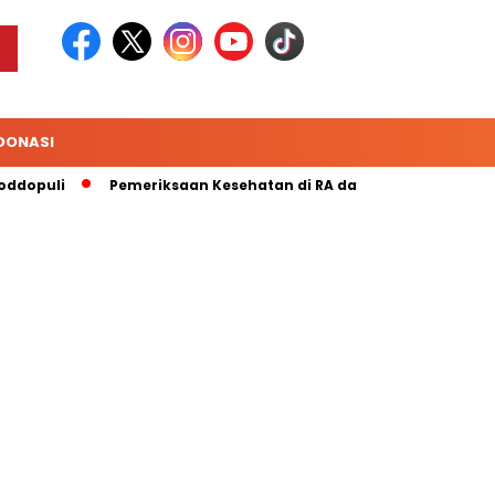
DONASI
dopuli
Pemeriksaan Kesehatan di RA dan MI Yaa Bunayya M