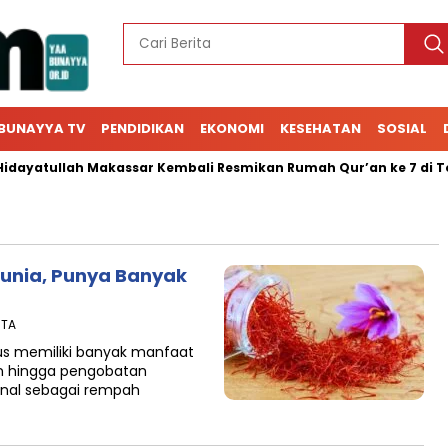
BUNAYYA TV
PENDIDIKAN
EKONOMI
KESEHATAN
SOSIAL
dayatullah Makassar Kembali Resmikan Rumah Qur’an ke 7 di Tod
unia, Punya Banyak
ITA
vus memiliki banyak manfaat
n hingga pengobatan
enal sebagai rempah