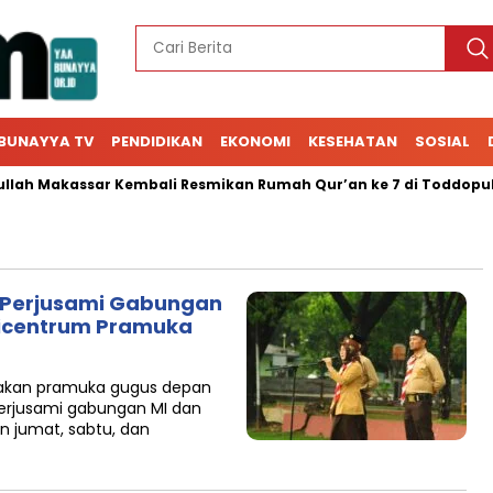
BUNAYYA TV
PENDIDIKAN
EKONOMI
KESEHATAN
SOSIAL
ah Makassar Kembali Resmikan Rumah Qur’an ke 7 di Toddopuli
Perjusami Gabungan
picentrum Pramuka
erakan pramuka gugus depan
erjusami gabungan MI dan
 jumat, sabtu, dan