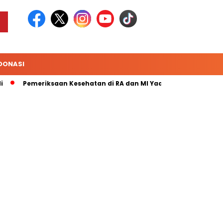
DONASI
Pemeriksaan Kesehatan di RA dan MI Yaa Bunayya Makassar