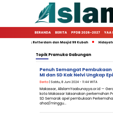
BERANDA
BERITA
PPDB 2026-2027
YAA 
ngclass Benteng Rotterdam dan Masjid 99 Kubah
Hidayatull
Topik
Pramuka Gabungan
Penuh Semangat Pembukaan 
MI dan SD Kak Nelvi Ungkap E
Berita
| Sabtu, 8 Juni 2024 - 11:44 WITA
Makassar, AlIslamYaabunayya.or.id — G
kota Makassar laksanakan perkemahan P
SD Semarak apel pembukaan Perkemahan
ahad/minggu…