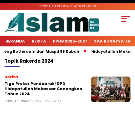
SCROLL TO CONTINUE WITH CONTENT
BERANDA
BERITA
PPDB 2026-2027
YAA BUNAYYA TV
nteng Rotterdam dan Masjid 99 Kubah
Hidayatullah Makassa
Topik
Rakerda 2024
Berita
Tiga Proker Pendobrak! DPD
Hidayatullah Makassar Canangkan
Tahun 2024
Rabu, 17 Januari 2024 - 17:27 WITA