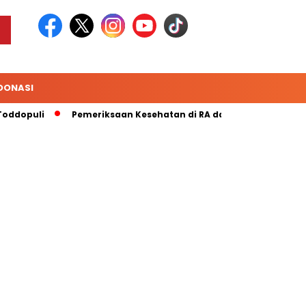
DONASI
ddopuli
Pemeriksaan Kesehatan di RA dan MI Yaa Bunayya 