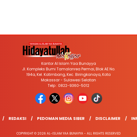
Kantor Al Islam Yaa Bunayya
Jl. Kompleks Bumi Tamalanrea Permai, Blok AE No.
194a, Kel. Katimbang, Kec. Biringkanaya, Kota
Makassar - Sulawesi Selatan
Telp : 0822-9360-5012
REDAKSI
PEDOMAN MEDIA SIBER
DISCLAIMER
IN
COPYRIGHT © 2026 AL-ISLAM YAA BUNAYYA - ALL RIGHTS RESERVED