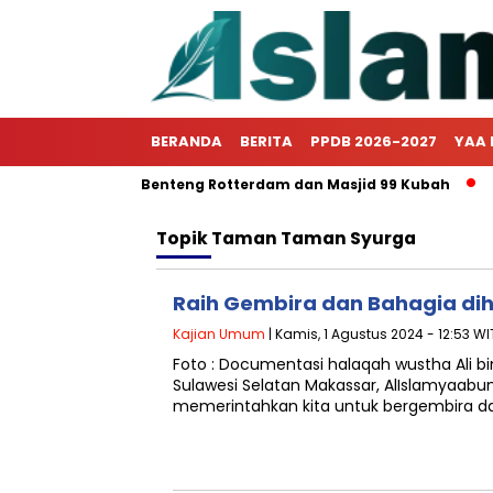
BERANDA
BERITA
PPDB 2026-2027
YAA 
elar Outingclass Benteng Rotterdam dan Masjid 99 Kubah
H
Topik
Taman Taman Syurga
Raih Gembira dan Bahagia di
Kajian Umum
| Kamis, 1 Agustus 2024 - 12:53 WI
Foto : Documentasi halaqah wustha Ali bi
Sulawesi Selatan Makassar, AlIslamyaabun
memerintahkan kita untuk bergembira d