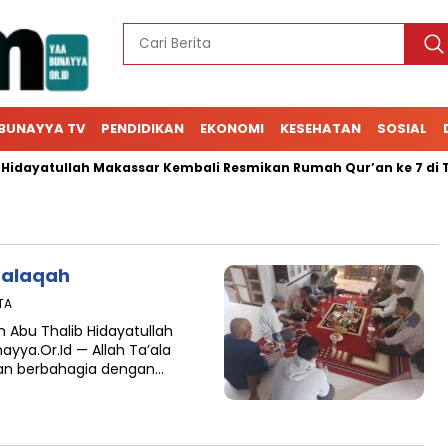
BUNAYYA TV
PENDIDIKAN
EKONOMI
KESEHATAN
SOSIAL
idayatullah Makassar Kembali Resmikan Rumah Qur’an ke 7 di To
halaqah
TA
n Abu Thalib Hidayatullah
ayya.Or.Id — Allah Ta’ala
an berbahagia dengan…