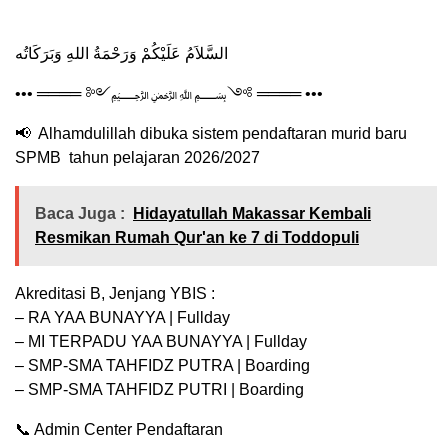
السَّلاَمُ عَلَيْكُمْ وَرَحْمَةُ اللهِ وَبَرَكَاتُه
••• ════ ༻﷽༺ ════ •••
📢 Alhamdulillah dibuka sistem pendaftaran murid baru
SPMB tahun pelajaran 2026/2027
Baca Juga :
Hidayatullah Makassar Kembali
Resmikan Rumah Qur'an ke 7 di Toddopuli
Akreditasi B, Jenjang YBIS :
– RA YAA BUNAYYA | Fullday
– MI TERPADU YAA BUNAYYA | Fullday
– SMP-SMA TAHFIDZ PUTRA | Boarding
– SMP-SMA TAHFIDZ PUTRI | Boarding
📞 Admin Center Pendaftaran