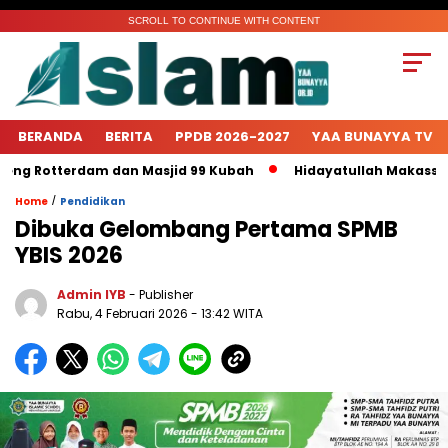
SCROLL TO CONTINUE WITH CONTENT
BERANDA
BERITA
PPDB 2026-2027
YAA BUNAYYA TV
ng Rotterdam dan Masjid 99 Kubah
Hidayatullah Makassar K
/
Home
Pendidikan
Dibuka Gelombang Pertama SPMB
YBIS 2026
Admin IYB
- Publisher
Rabu, 4 Februari 2026 - 13:42 WITA