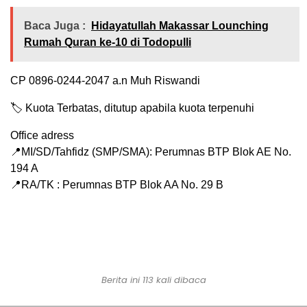
Baca Juga :
Hidayatullah Makassar Lounching
Rumah Quran ke-10 di Todopulli
CP 0896-0244-2047 a.n Muh Riswandi
🏷 Kuota Terbatas, ditutup apabila kuota terpenuhi
Office adress
📍MI/SD/Tahfidz (SMP/SMA): Perumnas BTP Blok AE No.
194 A
📍RA/TK : Perumnas BTP Blok AA No. 29 B
Berita ini 113 kali dibaca