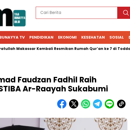
BUNAYYA TV
PENDIDIKAN
EKONOMI
KESEHATAN
SOSIAL
h Makassar Kembali Resmikan Rumah Qur’an ke 7 di Toddopuli
mad Faudzan Fadhil Raih
 STIBA Ar-Raayah Sukabumi