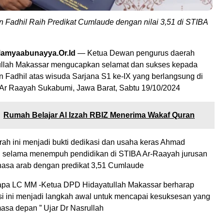
Fadhil Raih Predikat Cumlaude dengan nilai 3,51 di STIBA
slamyaabunayya.Or.Id
— Ketua Dewan pengurus daerah
ullah Makassar mengucapkan selamat dan sukses kepada
Fadhil atas wisuda Sarjana S1 ke-IX yang berlangsung di
r Raayah Sukabumi, Jawa Barat, Sabtu 19/10/2024
Rumah Belajar Al Izzah RBIZ Menerima Wakaf Quran
ah ini menjadi bukti dedikasi dan usaha keras Ahmad
 selama menempuh pendidikan di STIBA Ar-Raayah jurusan
asa arab dengan predikat 3,51 Cumlaude
apa LC MM -Ketua DPD Hidayatullah Makassar berharap
si ini menjadi langkah awal untuk mencapai kesuksesan yang
masa depan ” Ujar Dr Nasrullah