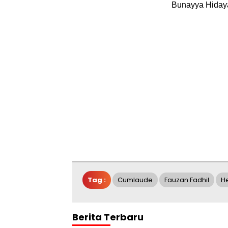
Bunayya Hidaya
Tag :
Cumlaude
Fauzan Fadhil
H
Berita Terbaru