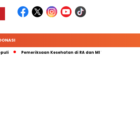
DONASI
Pemeriksaan Kesehatan di RA dan MI Yaa Bunayya Makassar