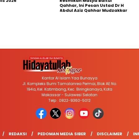
IS 2026
Resmikan Masjid Baitul
Qahhar, Ini Pesan Ustad Dr H
Abdul Aziz Qahhar Mudzakkar
Kantor Al Islam Yaa Bunayya
Jl. Kompleks Bumi Tamalanrea Permai, Blok AE No.
194a, Kel. Katimbang, Kec. Biringkanaya, Kota
Makassar - Sulawesi Selatan
Telp : 0822-9360-5012
REDAKSI
PEDOMAN MEDIA SIBER
DISCLAIMER
IN