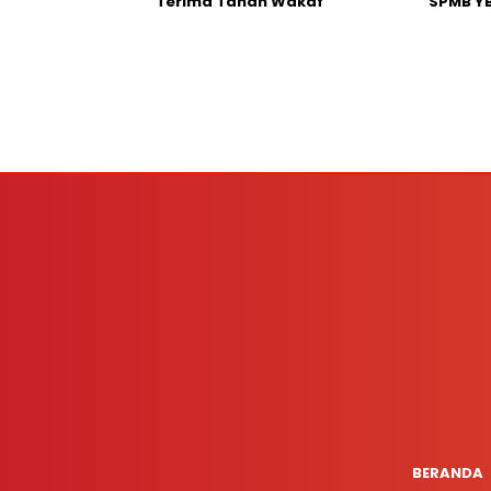
Terima Tanah Wakaf
SPMB YB
BERANDA