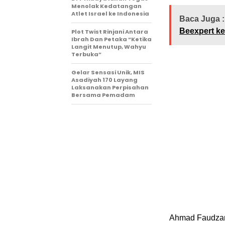
Menolak Kedatangan
Atlet Israel ke Indonesia
Baca Juga :
Beexpert ke 
Plot Twist Rinjani Antara
Ibrah Dan Petaka “Ketika
Langit Menutup, Wahyu
Terbuka”
Gelar Sensasi Unik, MIS
Asadiyah 170 Layang
Laksanakan Perpisahan
Bersama Pemadam
Ahmad Faudzan