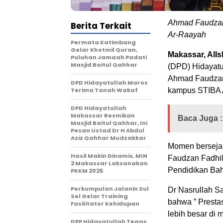
Ahmad Faudzan 
Berita Terkait
Ar-Raayah
Permata Katimbang
Gelar Khotmil Quran,
Makassar, AlI
Puluhan Jamaah Padati
Masjid Baitul Qahhar
(DPD) Hidayat
Ahmad Faudzan 
DPD Hidayatullah Maros
Terima Tanah Wakaf
kampus STIBA A
DPD Hidayatullah
Makassar Resmikan
Baca Juga :
Masjid Baitul Qahhar, Ini
Pesan Ustad Dr H Abdul
Aziz Qahhar Mudzakkar
Momen bersejar
Hasil Makin Dinamis, MIN
Faudzan Fadhil
2 Makassar Laksanakan
Pendidikan Bah
PKKM 2025
Perkumpulan Jalanin Sul
Dr Nasrullah S
Sel Gelar Training
bahwa ” Presta
Fasilitator Kehidupan
lebih besar di 
DPP Hidayatullah Tegas