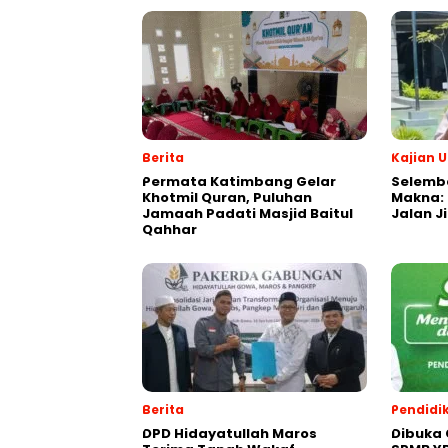
Berita
Kajian
Permata Katimbang Gelar
Selemba
Khotmil Quran, Puluhan
Makna:
Jamaah Padati Masjid Baitul
Jalan J
Qahhar
Berita
Pendidi
DPD Hidayatullah Maros
Dibuka