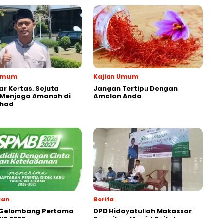
 Umum
Kajian Umum
r Kertas, Sejuta
Jangan Tertipu Dengan
 Menjaga Amanah di
Amalan Anda
ihad
kan
Berita
 Gelombang Pertama
DPD Hidayatullah Makassar