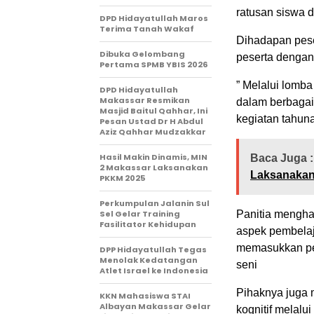
ratusan siswa 
DPD Hidayatullah Maros
Terima Tanah Wakaf
Dihadapan pes
Dibuka Gelombang
peserta dengan 
Pertama SPMB YBIS 2026
” Melalui lomba
DPD Hidayatullah
Makassar Resmikan
dalam berbagai 
Masjid Baitul Qahhar, Ini
kegiatan tahun
Pesan Ustad Dr H Abdul
Aziz Qahhar Mudzakkar
Hasil Makin Dinamis, MIN
Baca Juga :
2 Makassar Laksanakan
Laksanakan
PKKM 2025
Perkumpulan Jalanin Sul
Sel Gelar Training
Panitia mengha
Fasilitator Kehidupan
aspek pembelaja
memasukkan pens
DPP Hidayatullah Tegas
Menolak Kedatangan
seni
Atlet Israel ke Indonesia
Pihaknya juga
KKN Mahasiswa STAI
Albayan Makassar Gelar
kognitif melalu