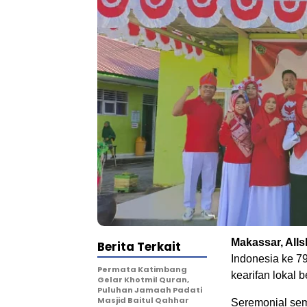
Makassar, AlI
Berita Terkait
Indonesia ke 79
Permata Katimbang
kearifan lokal
Gelar Khotmil Quran,
Puluhan Jamaah Padati
Masjid Baitul Qahhar
Seremonial sem