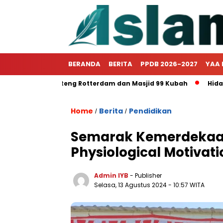
BERANDA
BERITA
PPDB 2026-2027
YAA 
ngclass Benteng Rotterdam dan Masjid 99 Kubah
Hidayatull
Home
Berita
Pendidikan
/
/
Semarak Kemerdekaan
Physiological Motivati
Admin IYB
- Publisher
Selasa, 13 Agustus 2024 - 10:57 WITA