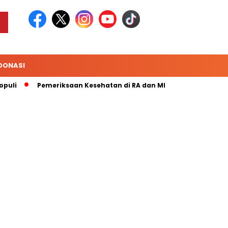
DONASI
Pemeriksaan Kesehatan di RA dan MI Yaa Bunayya Makassar