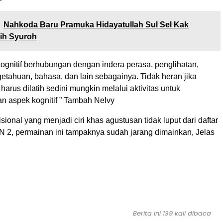
Nahkoda Baru Pramuka Hidayatullah Sul Sel Kak
lih Syuroh
gnitif berhubungan dengan indera perasa, penglihatan,
etahuan, bahasa, dan lain sebagainya. Tidak heran jika
arus dilatih sedini mungkin melalui aktivitas untuk
 aspek kognitif ” Tambah Nelvy
sional yang menjadi ciri khas agustusan tidak luput dari daftar
N 2, permainan ini tampaknya sudah jarang dimainkan, Jelas
Berita ini 139 kali dibaca