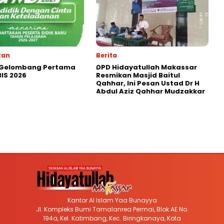
kan
Berita
 Gelombang Pertama
DPD Hidayatullah Makassar
IS 2026
Resmikan Masjid Baitul
Qahhar, Ini Pesan Ustad Dr H
Abdul Aziz Qahhar Mudzakkar
Kantor Al Islam Yaa Bunayya
Jl. Kompleks Bumi Tamalanrea Permai, Blok AE No.
194a, Kel. Katimbang, Kec. Biringkanaya, Kota