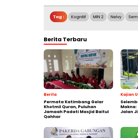
Tag :
Kognitif
MIN 2
Nelvy
Sem
Berita Terbaru
Berita
Kajian
Permata Katimbang Gelar
Selemba
Khotmil Quran, Puluhan
Makna:
Jamaah Padati Masjid Baitul
Jalan J
Qahhar