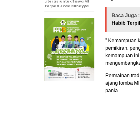
Literasi untuk Siswa MI
Terpadu Yaa Bunayya
Baca Juga :
Habib Terpi
” Kemampuan ko
pemikiran, peng
kemampuan ini h
mengembangkan
Permainan tradi
ajang lomba MI
pania