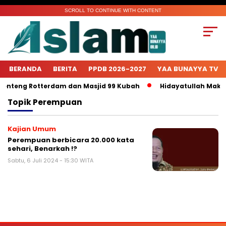
SCROLL TO CONTINUE WITH CONTENT
BERANDA
BERITA
PPDB 2026-2027
YAA BUNAYYA TV
Benteng Rotterdam dan Masjid 99 Kubah
Hidayatullah Makas
Topik
Perempuan
Kajian Umum
Perempuan berbicara 20.000 kata
sehari, Benarkah !?
Sabtu, 6 Juli 2024 - 15:30 WITA